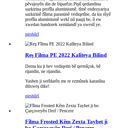
pêvajoyên din de biparêze.Piştî qedandina
sazkirina profîla aluminiumê, tîmê endezyariya
sazkirinê fîlima parastinê vediqetîne, da ku rûyê
profîla aluminiumê wekî nû paqij be, û ew
xwedan bandorek xemilandî ya xwestî ye.
pirs
hûrî
Reş Fîlma PE 2022 Kalîteya Bilind
Dema ku ji hev vediqetin bê qermîçok, bê
rijandin, ne rijandin.
Yashen ji xerîdarên me re ezmûnek karanîna
dilxweş dike!
pirs
hûrî
Fîlma Frosted Kêm Zexta Taybet ji
bo Çarçoveyên Derî / Pencere