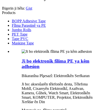
Bigerin ji hêla:
Gişt
Products
BOPP Adhesive Tape
Fîlma Parastinê ya PE
Jumbo Rolls
PET Tape
Tape PVC
Masking Tape
Ji bo elektronîk fîlima PE ya kêm
adhesion
Bikaranîna Pîşesazî: Elektronîkên Serfkaran
Ji bo: aksesûarên têlefonên desta, Têlefona
Mobîl, Cixareyên Elektronîkî, Axaftvan,
Kamera, Gûhek, Watch Smart, Elektronîkên
Smart, KOMPUTER, Projektor, Elektronîkên
Xerîdar ên Din