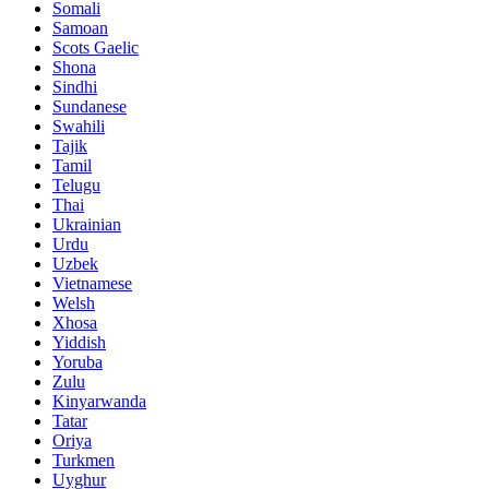
Somali
Samoan
Scots Gaelic
Shona
Sindhi
Sundanese
Swahili
Tajik
Tamil
Telugu
Thai
Ukrainian
Urdu
Uzbek
Vietnamese
Welsh
Xhosa
Yiddish
Yoruba
Zulu
Kinyarwanda
Tatar
Oriya
Turkmen
Uyghur