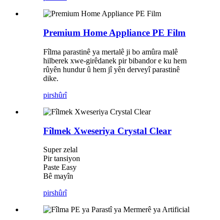
Premium Home Appliance PE Film
Fîlma parastinê ya mertalê ji bo amûra malê
hilberek xwe-girêdanek pir bibandor e ku hem
rûyên hundur û hem jî yên derveyî parastinê
dike.
pirs
hûrî
Fîlmek Xweseriya Crystal Clear
Super zelal
Pir tansiyon
Paste Easy
Bê mayîn
pirs
hûrî