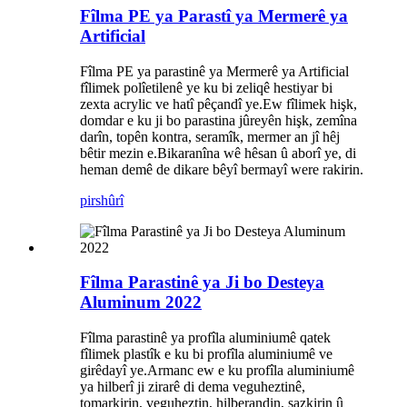
Fîlma PE ya Parastî ya Mermerê ya
Artificial
Fîlma PE ya parastinê ya Mermerê ya Artificial
fîlimek polîetilenê ye ku bi zeliqê hestiyar bi
zexta acrylic ve hatî pêçandî ye.Ew fîlimek hişk,
domdar e ku ji bo parastina jûreyên hişk, zemîna
darîn, topên kontra, seramîk, mermer an jî hêj
bêtir mezin e.Bikaranîna wê hêsan û aborî ye, di
heman demê de dikare bêyî bermayî were rakirin.
pirs
hûrî
Fîlma Parastinê ya Ji bo Desteya
Aluminum 2022
Fîlma parastinê ya profîla aluminiumê qatek
fîlimek plastîk e ku bi profîla aluminiumê ve
girêdayî ye.Armanc ew e ku profîla aluminiumê
ya hilberî ji zirarê di dema veguheztinê,
tomarkirin, veguheztin, hilberandin, sazkirin û