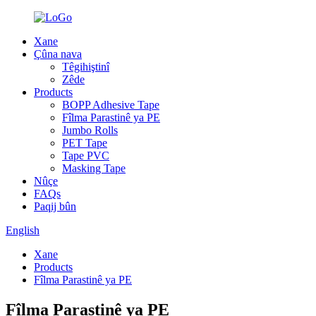
Xane
Çûna nava
Têgihiştinî
Zêde
Products
BOPP Adhesive Tape
Fîlma Parastinê ya PE
Jumbo Rolls
PET Tape
Tape PVC
Masking Tape
Nûçe
FAQs
Paqij bûn
English
Xane
Products
Fîlma Parastinê ya PE
Fîlma Parastinê ya PE