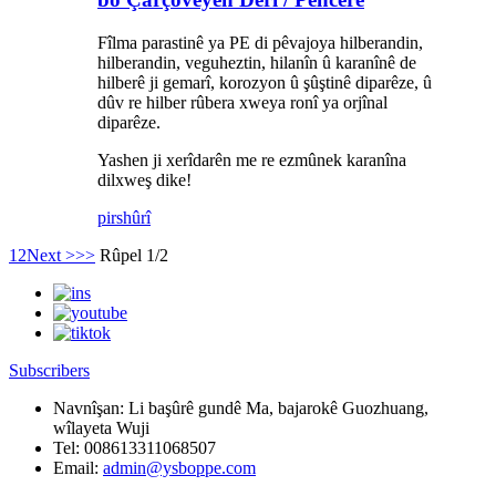
Fîlma parastinê ya PE di pêvajoya hilberandin,
hilberandin, veguheztin, hilanîn û karanînê de
hilberê ji gemarî, korozyon û şûştinê diparêze, û
dûv re hilber rûbera xweya ronî ya orjînal
diparêze.
Yashen ji xerîdarên me re ezmûnek karanîna
dilxweş dike!
pirs
hûrî
1
2
Next >
>>
Rûpel 1/2
Subscribers
Navnîşan:
Li başûrê gundê Ma, bajarokê Guozhuang,
wîlayeta Wuji
Tel:
008613311068507
Email:
admin@ysboppe.com