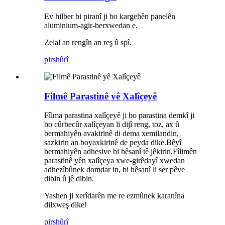
Ev hilber bi piranî ji bo kargehên panelên
aluminium-agir-berxwedan e.
Zelal an rengîn an reş û spî.
pirs
hûrî
Filmê Parastinê yê Xalîçeyê
Fîlma parastina xalîçeyê ji bo parastina demkî ji
bo cûrbecûr xalîçeyan li dijî reng, toz, ax û
bermahiyên avakirinê di dema xemilandin,
sazkirin an boyaxkirinê de peyda dike.Bêyî
bermahiyên adhesive bi hêsanî tê jêkirin.Fîlimên
parastinê yên xalîçeya xwe-girêdayî xwedan
adhezîbûnek domdar in, bi hêsanî li ser pêve
dibin û jê dibin.
Yashen ji xerîdarên me re ezmûnek karanîna
dilxweş dike!
pirs
hûrî