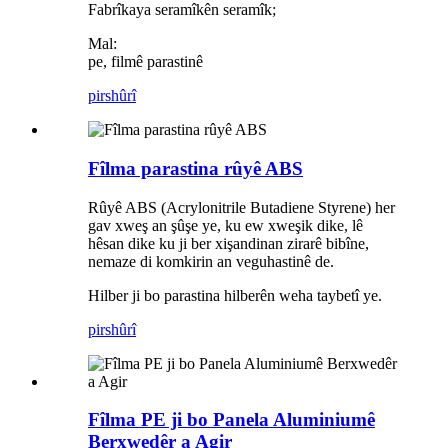
Fabrîkaya seramîkên seramîk;
Mal:
pe, filmê parastinê
pirs
hûrî
Fîlma parastina rûyê ABS
Rûyê ABS (Acrylonitrile Butadiene Styrene) her
gav xweş an şûşe ye, ku ew xweşik dike, lê
hêsan dike ku ji ber xişandinan zirarê bibîne,
nemaze di komkirin an veguhastinê de.
Hilber ji bo parastina hilberên weha taybetî ye.
pirs
hûrî
Fîlma PE ji bo Panela Aluminiumê
Berxwedêr a Agir