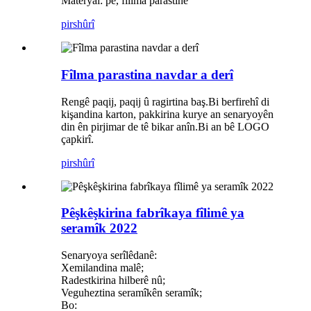
Materyal: pe, fîlima parastinê
pirs
hûrî
Fîlma parastina navdar a derî
Rengê paqij, paqij û ragirtina baş.Bi berfirehî di
kişandina karton, pakkirina kurye an senaryoyên
din ên pirjimar de tê bikar anîn.Bi an bê LOGO
çapkirî.
pirs
hûrî
Pêşkêşkirina fabrîkaya fîlimê ya
seramîk 2022
Senaryoya serîlêdanê:
Xemilandina malê;
Radestkirina hilberê nû;
Veguheztina seramîkên seramîk;
Bo: