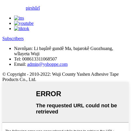
pirs
hûrî
Subscribers
Navnîşan:
Li başûrê gundê Ma, bajarokê Guozhuang,
wîlayeta Wuji
Tel:
008613311068507
Email:
admin@ysboppe.com
© Copyright - 2010-2022: Wuji County Yashen Adhesive Tape
Products Co., Ltd.