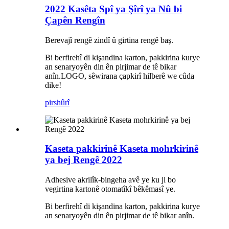
2022 Kasêta Spî ya Şîrî ya Nû bi
Çapên Rengîn
Berevajî rengê zindî û girtina rengê baş.
Bi berfirehî di kişandina karton, pakkirina kurye
an senaryoyên din ên pirjimar de tê bikar
anîn.LOGO, sêwirana çapkirî hilberê we cûda
dike!
pirs
hûrî
Kaseta pakkirinê Kaseta mohrkirinê
ya bej Rengê 2022
Adhesive akrilîk-bingeha avê ye ku ji bo
vegirtina kartonê otomatîkî bêkêmasî ye.
Bi berfirehî di kişandina karton, pakkirina kurye
an senaryoyên din ên pirjimar de tê bikar anîn.