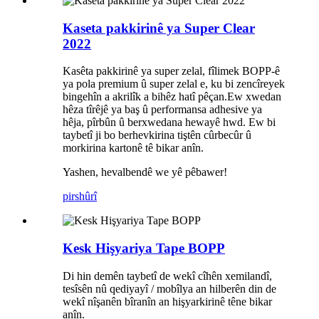
Kaseta pakkirinê ya Super Clear
2022
Kasêta pakkirinê ya super zelal, fîlimek BOPP-ê
ya pola premium û super zelal e, ku bi zencîreyek
bingehîn a akrilîk a bihêz hatî pêçan.Ew xwedan
hêza tîrêjê ya baş û performansa adhesive ya
hêja, pîrbûn û berxwedana hewayê hwd. Ew bi
taybetî ji bo berhevkirina tiştên cûrbecûr û
morkirina kartonê tê bikar anîn.
Yashen, hevalbendê we yê pêbawer!
pirs
hûrî
Kesk Hişyariya Tape BOPP
Di hin demên taybetî de wekî cîhên xemilandî,
tesîsên nû qediyayî / mobîlya an hilberên din de
wekî nîşanên bîranîn an hişyarkirinê têne bikar
anîn.