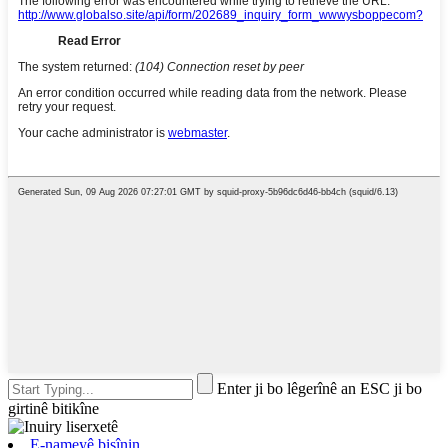
Enter ji bo lêgerînê an ESC ji bo
girtinê bitikîne
E-nameyê bişînin