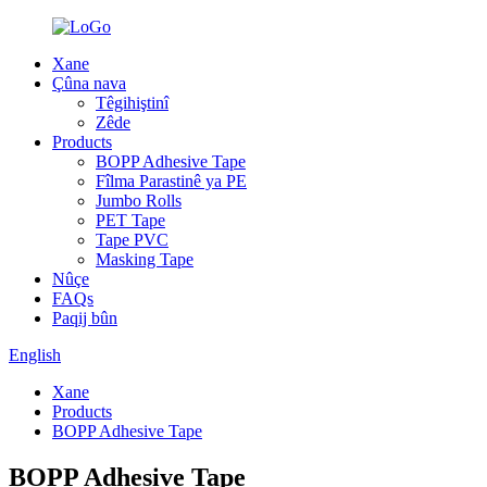
Xane
Çûna nava
Têgihiştinî
Zêde
Products
BOPP Adhesive Tape
Fîlma Parastinê ya PE
Jumbo Rolls
PET Tape
Tape PVC
Masking Tape
Nûçe
FAQs
Paqij bûn
English
Xane
Products
BOPP Adhesive Tape
BOPP Adhesive Tape