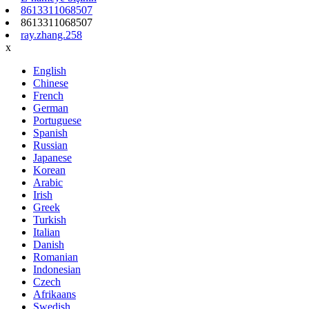
8613311068507
8613311068507
ray.zhang.258
x
English
Chinese
French
German
Portuguese
Spanish
Russian
Japanese
Korean
Arabic
Irish
Greek
Turkish
Italian
Danish
Romanian
Indonesian
Czech
Afrikaans
Swedish