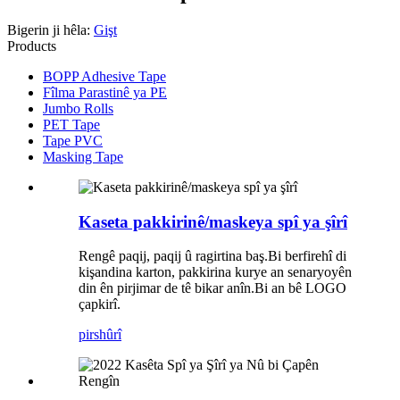
Bigerin ji hêla:
Gişt
Products
BOPP Adhesive Tape
Fîlma Parastinê ya PE
Jumbo Rolls
PET Tape
Tape PVC
Masking Tape
Kaseta pakkirinê/maskeya spî ya şîrî
Rengê paqij, paqij û ragirtina baş.Bi berfirehî di
kişandina karton, pakkirina kurye an senaryoyên
din ên pirjimar de tê bikar anîn.Bi an bê LOGO
çapkirî.
pirs
hûrî