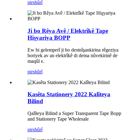
pirs
hûrî
Ji bo Rêya Avê / Elektrîkê Tape
Hişyariya BOPP
Ew bi gelemperî ji bo destnîşankirina rêgeziya
boriyek av an elektrîkê di dema nûvekirinê de
maqûl e.
pirs
hûrî
Kasêta Stationery 2022 Kalîteya
Bilind
Qalîteya Bilind a Super Transparent Tape Bopp
and Stationery Tape Wholesale
pirs
hûrî