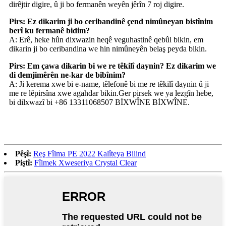
dirêjtir digire, û ji bo fermanên weyên jêrîn 7 roj digire.
Pirs: Ez dikarim ji bo ceribandinê çend nimûneyan bistînim
berî ku fermanê bidim?
A: Erê, heke hûn dixwazin heqê veguhastinê qebûl bikin, em
dikarin ji bo ceribandina we hin nimûneyên belaş peyda bikin.
Pirs: Em çawa dikarin bi we re têkilî daynin? Ez dikarim we
di demjimêrên ne-kar de bibînim?
A: Ji kerema xwe bi e-name, têlefonê bi me re têkilî daynin û ji
me re lêpirsîna xwe agahdar bikin.Ger pirsek we ya lezgîn hebe,
bi dilxwazî ​​bi +86 13311068507 BİXWÎNE BİXWÎNE.
Pêşî:
Reş Fîlma PE 2022 Kalîteya Bilind
Piştî:
Fîlmek Xweseriya Crystal Clear