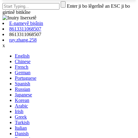
Enter ji bo lêgerînê an ESC ji bo
girtinê bitikîne
E-nameyê bişînin
8613311068507
8613311068507
ray.zhang.258
x
English
Chinese
French
German
Portuguese
Spanish
Russian
Japanese
Korean
Arabic
Irish
Greek
Turkish
Italian
Danish