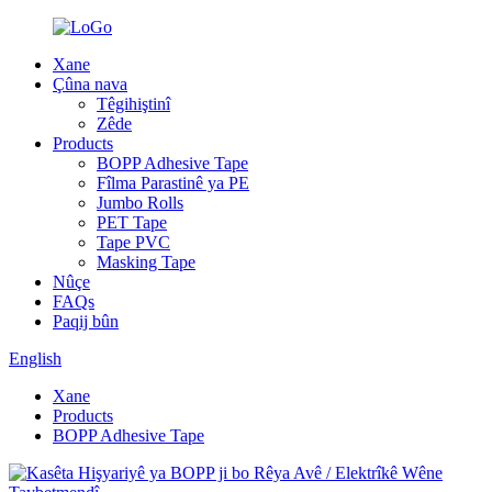
Xane
Çûna nava
Têgihiştinî
Zêde
Products
BOPP Adhesive Tape
Fîlma Parastinê ya PE
Jumbo Rolls
PET Tape
Tape PVC
Masking Tape
Nûçe
FAQs
Paqij bûn
English
Xane
Products
BOPP Adhesive Tape