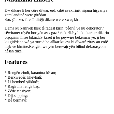
Ew dikare li her cûre dîwar, erd, cîhê avakirinê, nîşana hişyariya
xemilandinê were girêdan.
Sor, şîn, zer, firehî, dirêjî dikare were xweş kirin.
Dema ku xaniyek hişk tê radest kirin, pêdivî ye ku dekorator /
sêwiraner rêyên boriyên av / gaz / elektrîkê yên ku karker dikarin
bişopînin îmze bikin.Ev kaset ji bo peywirê bêkêmasî ye, ji ber
ku girêdana wê ya xurt dibe alîkar ku ew bi dîwarê zirav an erdê
hişk ve bimîne.Rengên wê yên berevajî yên bilind dekorasyonê
hêsan dike.
Features
* Rengên zindî, karanîna hêsan;
* Berxwedêr, lihevhatî;
* Li hemberî şilbûnê;
* Ragirtina rengê baş;
* Zêde tansiyon;
* Dij-slipping;
* Bê bermayî;