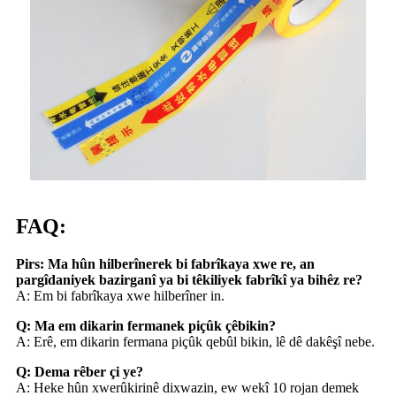
FAQ:
Pirs: Ma hûn hilberînerek bi fabrîkaya xwe re, an
pargîdaniyek bazirganî ya bi têkiliyek fabrîkî ya bihêz re?
A: Em bi fabrîkaya xwe hilberîner in.
Q: Ma em dikarin fermanek piçûk çêbikin?
A: Erê, em dikarin fermana piçûk qebûl bikin, lê dê dakêşî nebe.
Q: Dema rêber çi ye?
A: Heke hûn xwerûkirinê dixwazin, ew wekî 10 rojan demek