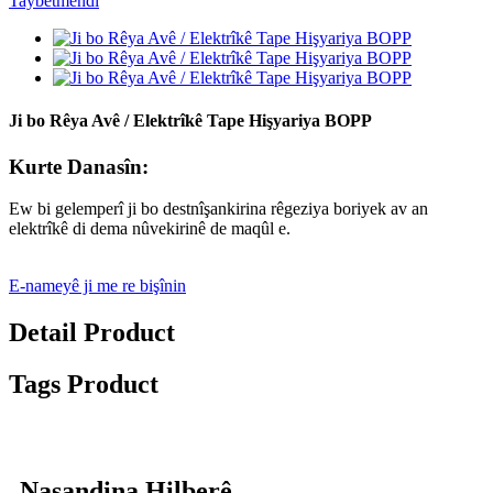
Ji bo Rêya Avê / Elektrîkê Tape Hişyariya BOPP
Kurte Danasîn:
Ew bi gelemperî ji bo destnîşankirina rêgeziya boriyek av an
elektrîkê di dema nûvekirinê de maqûl e.
E-nameyê ji me re bişînin
Detail Product
Tags Product
Nasandina Hilberê