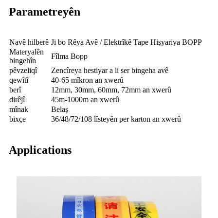
Parametreyên
Navê hilberê
Ji bo Rêya Avê / Elektrîkê Tape Hişyariya BOPP
Materyalên
Fîlma Bopp
bingehîn
pêvzeliqî
Zencîreya hestiyar a li ser bingeha avê
qewîtî
40-65 mîkron an xwerû
berî
12mm, 30mm, 60mm, 72mm an xwerû
dirêjî
45m-1000m an xwerû
mînak
Belaş
bixçe
36/48/72/108 lîsteyên per karton an xwerû
Applications