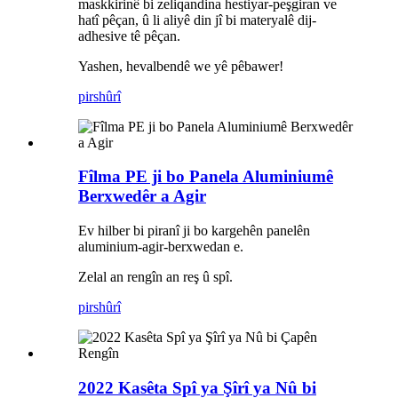
maskkirinê bi zeliqandina hestiyar-peşgiran ve
hatî pêçan, û li aliyê din jî bi materyalê dij-
adhesive tê pêçan.
Yashen, hevalbendê we yê pêbawer!
pirs
hûrî
Fîlma PE ji bo Panela Aluminiumê
Berxwedêr a Agir
Ev hilber bi piranî ji bo kargehên panelên
aluminium-agir-berxwedan e.
Zelal an rengîn an reş û spî.
pirs
hûrî
2022 Kasêta Spî ya Şîrî ya Nû bi