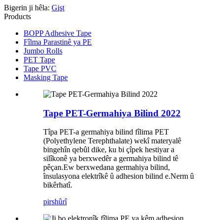
Bigerin ji hêla:
Gişt
Products
BOPP Adhesive Tape
Fîlma Parastinê ya PE
Jumbo Rolls
PET Tape
Tape PVC
Masking Tape
Tape PET-Germahiya Bilind 2022
Tîpa PET-a germahiya bilind fîlima PET
(Polyethylene Terephthalate) wekî materyalê
bingehîn qebûl dike, ku bi çîpek hestiyar a
silîkonê ya berxwedêr a germahiya bilind tê
pêçan.Ew berxwedana germahiya bilind,
însulasyona elektrîkê û adhesion bilind e.Nerm û
bikêrhatî.
pirs
hûrî