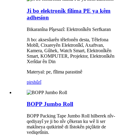
Ji bo elektronîk fîlima PE ya kêm
adhesion
Bikaranîna Pîşesazî: Elektronîkên Serfkaran
Ji bo: aksesûarên têlefonên desta, Têlefona
Mobîl, Cixareyên Elektronîkî, Axaftvan,
Kamera, Gûhek, Watch Smart, Elektronîkên
Smart, KOMPUTER, Projektor, Elektronîkên
Xerîdar ên Din
Materyal: pe, fîlima parastinê
pirs
hûrî
BOPP Jumbo Roll
BOPP Packing Tape Jumbo Roll hilberek nîv-
qediyayî ye ji bo nîv çêkeran ku wê li ser
makîneya qutkirinê di lîstokên piçûktir de
vediqetînin.