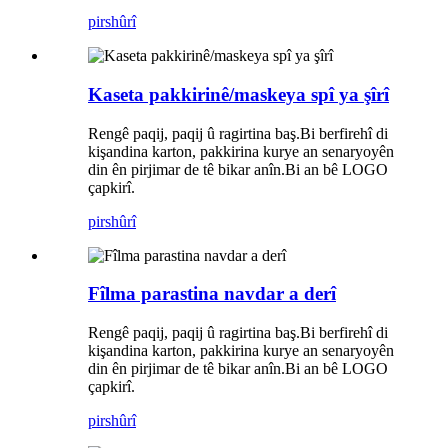
pirs
hûrî
Kaseta pakkirinê/maskeya spî ya şîrî
Rengê paqij, paqij û ragirtina baş.Bi berfirehî di
kişandina karton, pakkirina kurye an senaryoyên
din ên pirjimar de tê bikar anîn.Bi an bê LOGO
çapkirî.
pirs
hûrî
Fîlma parastina navdar a derî
Rengê paqij, paqij û ragirtina baş.Bi berfirehî di
kişandina karton, pakkirina kurye an senaryoyên
din ên pirjimar de tê bikar anîn.Bi an bê LOGO
çapkirî.
pirs
hûrî