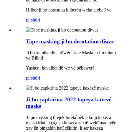
Hilber ji bo parastina hilberên weha taybetî ye.
pirs
hûrî
Tape masking ji bo decotation dîwar
Ji bo xemilandina dîwêr Tape Maskera Premium
ya Bilind
Yashen, hevalbendê we yê pêbawer!
pirs
hûrî
Ji bo çapkirina 2022 tapeya kaxezê
maske
Tape masking tîrêjek birêkûpêk e ku ji kaxeza
maskkirinê û çîçeka hesas a zextê wekî madeyên
xav ên bingehîn hatî çêkirin, li ser kaxeza