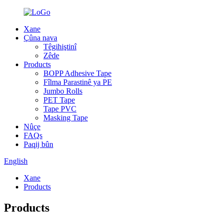
Xane
Çûna nava
Têgihiştinî
Zêde
Products
BOPP Adhesive Tape
Fîlma Parastinê ya PE
Jumbo Rolls
PET Tape
Tape PVC
Masking Tape
Nûçe
FAQs
Paqij bûn
English
Xane
Products
Products