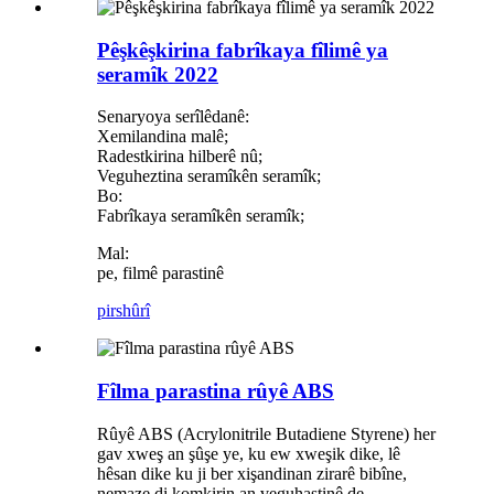
Pêşkêşkirina fabrîkaya fîlimê ya
seramîk 2022
Senaryoya serîlêdanê:
Xemilandina malê;
Radestkirina hilberê nû;
Veguheztina seramîkên seramîk;
Bo:
Fabrîkaya seramîkên seramîk;
Mal:
pe, filmê parastinê
pirs
hûrî
Fîlma parastina rûyê ABS
Rûyê ABS (Acrylonitrile Butadiene Styrene) her
gav xweş an şûşe ye, ku ew xweşik dike, lê
hêsan dike ku ji ber xişandinan zirarê bibîne,
nemaze di komkirin an veguhastinê de.