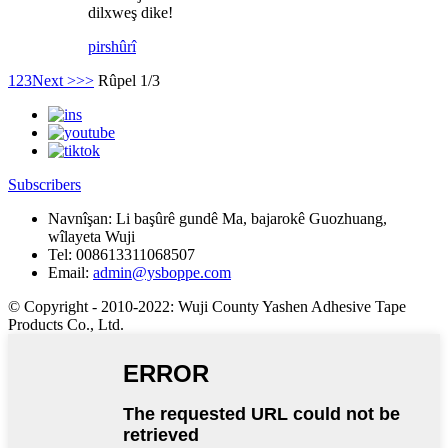
dilxweş dike!
pirs
hûrî
1
2
3
Next >
>>
Rûpel 1/3
Subscribers
Navnîşan:
Li başûrê gundê Ma, bajarokê Guozhuang,
wîlayeta Wuji
Tel:
008613311068507
Email:
admin@ysboppe.com
© Copyright - 2010-2022: Wuji County Yashen Adhesive Tape
Products Co., Ltd.