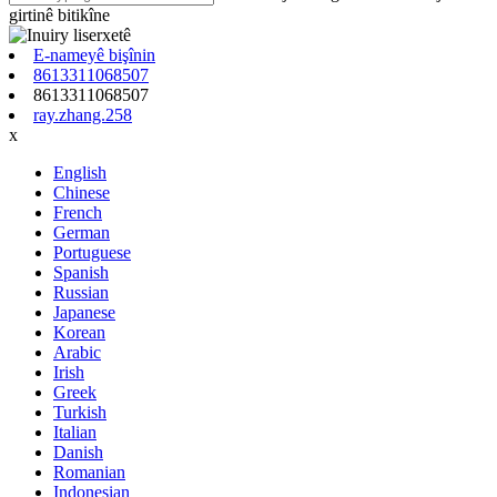
girtinê bitikîne
E-nameyê bişînin
8613311068507
8613311068507
ray.zhang.258
x
English
Chinese
French
German
Portuguese
Spanish
Russian
Japanese
Korean
Arabic
Irish
Greek
Turkish
Italian
Danish
Romanian
Indonesian