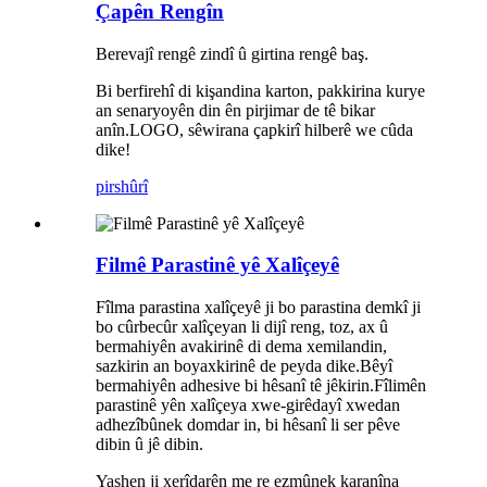
Çapên Rengîn
Berevajî rengê zindî û girtina rengê baş.
Bi berfirehî di kişandina karton, pakkirina kurye
an senaryoyên din ên pirjimar de tê bikar
anîn.LOGO, sêwirana çapkirî hilberê we cûda
dike!
pirs
hûrî
Filmê Parastinê yê Xalîçeyê
Fîlma parastina xalîçeyê ji bo parastina demkî ji
bo cûrbecûr xalîçeyan li dijî reng, toz, ax û
bermahiyên avakirinê di dema xemilandin,
sazkirin an boyaxkirinê de peyda dike.Bêyî
bermahiyên adhesive bi hêsanî tê jêkirin.Fîlimên
parastinê yên xalîçeya xwe-girêdayî xwedan
adhezîbûnek domdar in, bi hêsanî li ser pêve
dibin û jê dibin.
Yashen ji xerîdarên me re ezmûnek karanîna