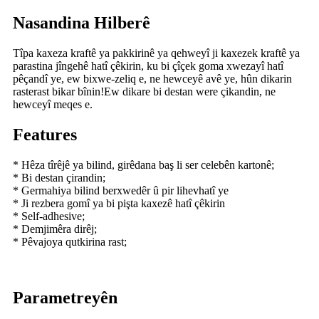
Nasandina Hilberê
Tîpa kaxeza kraftê ya pakkirinê ya qehweyî ji kaxezek kraftê ya
parastina jîngehê hatî çêkirin, ku bi çîçek goma xwezayî hatî
pêçandî ye, ew bixwe-zeliq e, ne hewceyê avê ye, hûn dikarin
rasterast bikar bînin!Ew dikare bi destan were çikandin, ne
hewceyî meqes e.
Features
* Hêza tîrêjê ya bilind, girêdana baş li ser celebên kartonê;
* Bi destan çirandin;
* Germahiya bilind berxwedêr û pir lihevhatî ye
* Ji rezbera gomî ya bi pişta kaxezê hatî çêkirin
* Self-adhesive;
* Demjimêra dirêj;
* Pêvajoya qutkirina rast;
Parametreyên