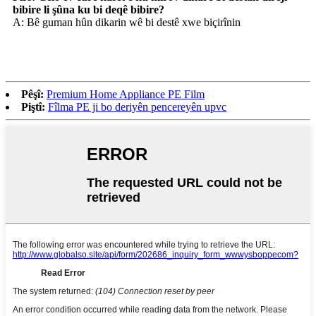
bibire li şûna ku bi deqê bibire?
A: Bê guman hûn dikarin wê bi destê xwe biçirînin
Pêşî:
Premium Home Appliance PE Film
Piştî:
Fîlma PE ji bo deriyên pencereyên upvc