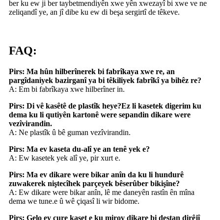
ber ku ew ji ber taybetmendiyên xwe yên xwezayî bi xwe ve ne
zeliqandî ye, an jî dibe ku ew di beşa sergirtî de têkeve.
FAQ:
Pirs: Ma hûn hilberînerek bi fabrîkaya xwe re, an
pargîdaniyek bazirganî ya bi têkiliyek fabrîkî ya bihêz re?
A: Em bi fabrîkaya xwe hilberîner in.
Pirs: Di vê kasêtê de plastîk heye?Ez li kasetek digerim ku
dema ku li qutiyên kartonê were sepandin dikare were
vezîvirandin.
A: Ne plastîk û bê guman vezîvirandin.
Pirs: Ma ev kaseta du-alî ye an tenê yek e?
A: Ew kasetek yek alî ye, pir xurt e.
Pirs: Ma ev dikare were bikar anîn da ku li hundurê
zuwakerek niştecîhek parçeyek bêserûber bikişîne?
A: Ew dikare were bikar anîn, lê me daneyên rastîn ên mîna
dema we tune.e û wê çiqasî li wir bidome.
Pirs: Gelo ev cure kaset e ku mirov dikare bi destan dirêjî