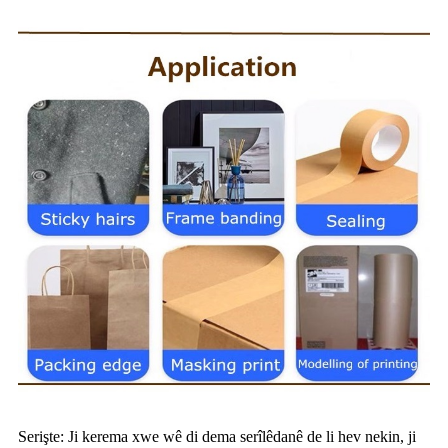
Serişte: Ji kerema xwe wê di dema serîlêdanê de li hev nekin, ji