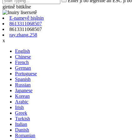
Enter ji bo lêgerînê an ESC ji bo
girtinê bitikîne
E-nameyê bişînin
8613311068507
8613311068507
ray.zhang.258
x
English
Chinese
French
German
Portuguese
Spanish
Russian
Japanese
Korean
Arabic
Irish
Greek
Turkish
Italian
Danish
Romanian