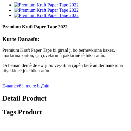
Premium Kraft Paper Tape 2022
Kurte Danasîn:
Premium Kraft Paper Tape bi giranî ji bo berhevkirina kaxez,
morkirina karton, çarçovekirin û pakkirinê tê bikar anîn.
Di heman demê de ew ji bo veşartina çapên berê an dermankirina
rûyê kincê jî tê bikar anîn.
E-nameyê ji me re bişînin
Detail Product
Tags Product