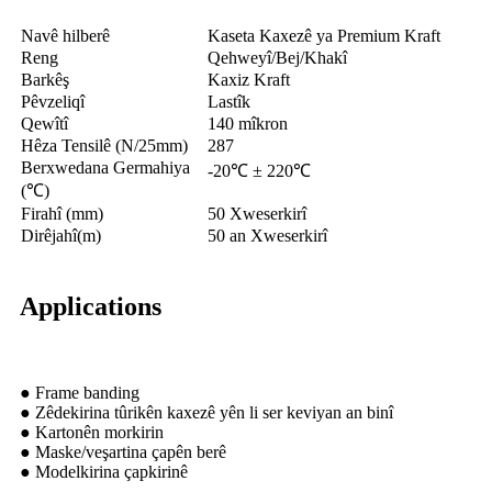
Navê hilberê
Kaseta Kaxezê ya Premium Kraft
Reng
Qehweyî/Bej/Khakî
Barkêş
Kaxiz Kraft
Pêvzeliqî
Lastîk
Qewîtî
140 mîkron
Hêza Tensilê (N/25mm)
287
Berxwedana Germahiya
-20℃ ± 220℃
(℃)
Firahî (mm)
50 Xweserkirî
Dirêjahî(m)
50 an Xweserkirî
Applications
● Frame banding
● Zêdekirina tûrikên kaxezê yên li ser keviyan an binî
● Kartonên morkirin
● Maske/veşartina çapên berê
● Modelkirina çapkirinê