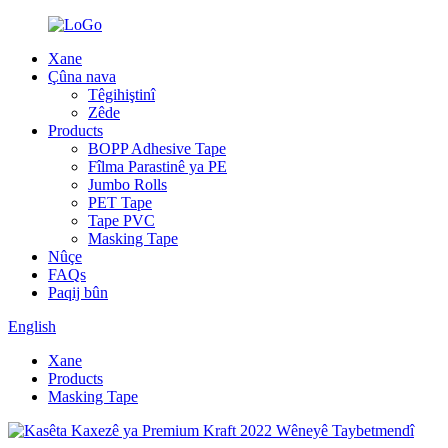
Xane
Çûna nava
Têgihiştinî
Zêde
Products
BOPP Adhesive Tape
Fîlma Parastinê ya PE
Jumbo Rolls
PET Tape
Tape PVC
Masking Tape
Nûçe
FAQs
Paqij bûn
English
Xane
Products
Masking Tape