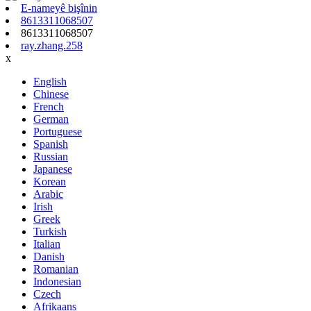
E-nameyê bişînin
8613311068507
8613311068507
ray.zhang.258
x
English
Chinese
French
German
Portuguese
Spanish
Russian
Japanese
Korean
Arabic
Irish
Greek
Turkish
Italian
Danish
Romanian
Indonesian
Czech
Afrikaans