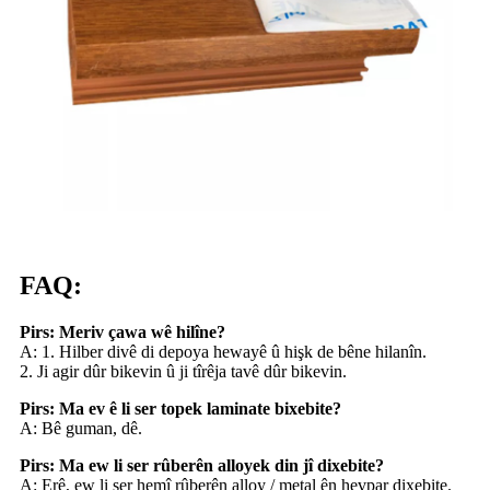
FAQ:
Pirs: Meriv çawa wê hilîne?
A: 1. Hilber divê di depoya hewayê û hişk de bêne hilanîn.
2. Ji agir dûr bikevin û ji tîrêja tavê dûr bikevin.
Pirs: Ma ev ê li ser topek laminate bixebite?
A: Bê guman, dê.
Pirs: Ma ew li ser rûberên alloyek din jî dixebite?
A: Erê, ew li ser hemî rûberên alloy / metal ên hevpar dixebite.