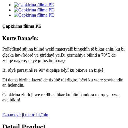
Çapkirina fîlima PE
Kurte Danasîn:
Polîetîlenê şûjina bilind wekî materyalê bingehîn tê bikar anîn, ku bi
çîçeka hawîrdorê ve girêdayî ye.Di germahiya bilind a 70℃ de
zeliqê nagere, nayê guheztin û naçe
Bi rûyê parastinê re 90° diqelişe bêyî ku bikeve an bişkê.
Di dema birrîna lazerê de tixûbê tûj digire, bêyî ku were şewitandin
an helandin.
Çapkirina zindî ji we re dibe alîkar ku hûn bandora marqeya xwe
ava bikin!
E-nameyê ji me re bişînin
Detail Product