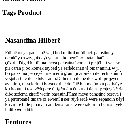
Tags Product
Nasandina Hilberê
Fîlimê meya parastinê ya ji bo kontirolan fîlimek parastinê ya
demkî ya xwe-girêdayî ye ku ji bo hemî kontratan hatî
çêkirin.Digel ku fîlima meya parastina berevajî pir jêhatî ye, ew
pir caran ji bo komek taybetî ya serîlêdanan tê bikar anîn.Ew ji
bo parastina perçeyên mermer û granît ji zirarê di dema hilanîn û
veguhastinê de tê bikar anîn.Di heman demê de ew di projeyên
avakirin, nûvekirin û boyaxkirinê de jî tê bikar anîn ku pêdivî ye
ku kontra ji toz, zêdepere û tiştên din ên ku di dema projeyekê de
dibe sedema zirarê werin parastin.Fîlma meya parastina berevajî
ya pirfirotanê dikare bi ewlehî li ser rûyê erdê were sepandin bêyî
ku zirarê bide jimarvan an dema ku jê were rakirin ti bermahiyek
li dû xwe bihêle.
Features