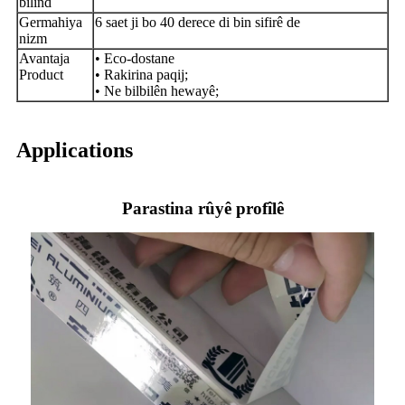
bilind
Germahiya
6 saet ji bo 40 derece di bin sifirê de
nizm
Avantaja
• Eco-dostane
Product
• Rakirina paqij;
• Ne bilbilên hewayê;
Applications
Parastina rûyê profîlê