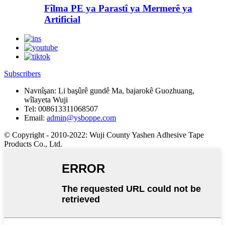
Fîlma PE ya Parastî ya Mermerê ya
Artificial
Subscribers
Navnîşan:
Li başûrê gundê Ma, bajarokê Guozhuang,
wîlayeta Wuji
Tel:
008613311068507
Email:
admin@ysboppe.com
© Copyright - 2010-2022: Wuji County Yashen Adhesive Tape
Products Co., Ltd.