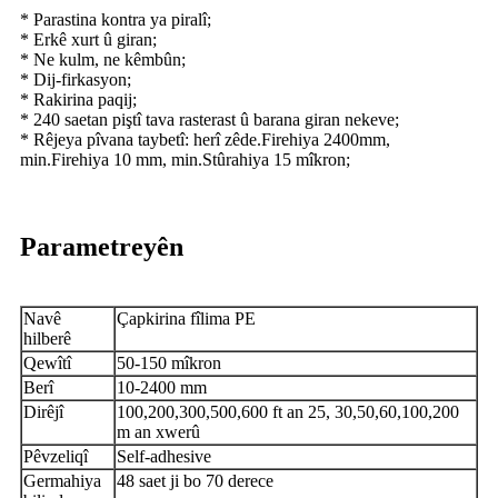
* Parastina kontra ya piralî;
* Erkê xurt û giran;
* Ne kulm, ne kêmbûn;
* Dij-firkasyon;
* Rakirina paqij;
* 240 saetan piştî tava rasterast û barana giran nekeve;
* Rêjeya pîvana taybetî: herî zêde.Firehiya 2400mm,
min.Firehiya 10 mm, min.Stûrahiya 15 mîkron;
Parametreyên
Navê
Çapkirina fîlima PE
hilberê
Qewîtî
50-150 mîkron
Berî
10-2400 mm
Dirêjî
100,200,300,500,600 ft an 25, 30,50,60,100,200
m an xwerû
Pêvzeliqî
Self-adhesive
Germahiya
48 saet ji bo 70 derece