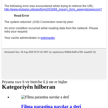
Peyama xwe li vir binivîse û ji me re bişîne
Kategoriyên hilberan
Fîlma parastina navdar a derî