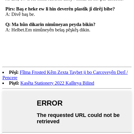
Pirs: Baş e heke ew li hin deverên plastîk jî dirêj bibe?
A: Divê baş be.
Q: Ma hûn dikarin nimûneyan peyda bikin?
A: Helbet.Em nimûneyên belaş pêşkêş dikin.
Pêşî:
Fîlma Frosted Kêm Zexta Taybet ji bo Çarçoveyên Derî /
Pencere
Piştî:
Kasêta Stationery 2022 Kalîteya Bilind