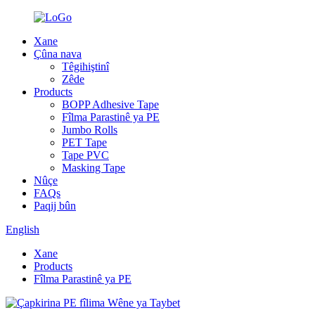
Xane
Çûna nava
Têgihiştinî
Zêde
Products
BOPP Adhesive Tape
Fîlma Parastinê ya PE
Jumbo Rolls
PET Tape
Tape PVC
Masking Tape
Nûçe
FAQs
Paqij bûn
English
Xane
Products
Fîlma Parastinê ya PE