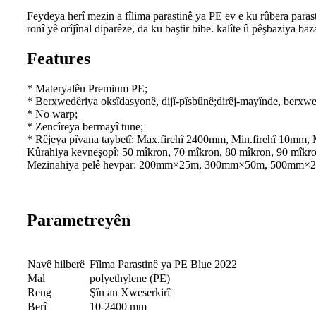
Feydeya herî mezin a fîlima parastinê ya PE ev e ku rûbera paras
ronî yê orîjînal diparêze, da ku baştir bibe. kalîte û pêşbaziya baz
Features
* Materyalên Premium PE;
* Berxwedêriya oksîdasyonê, dijî-pîsbûnê;dirêj-mayînde, berxwe
* No warp;
* Zencîreya bermayî tune;
* Rêjeya pîvana taybetî: Max.firehî 2400mm, Min.firehî 10mm, 
Kûrahiya kevneşopî: 50 mîkron, 70 mîkron, 80 mîkron, 90 mîkr
Mezinahiya pelê hevpar: 200mm×25m, 300mm×50m, 500mm
Parametreyên
Navê hilberê
Fîlma Parastinê ya PE Blue 2022
Mal
polyethylene (PE)
Reng
Şîn an Xweserkirî
Berî
10-2400 mm