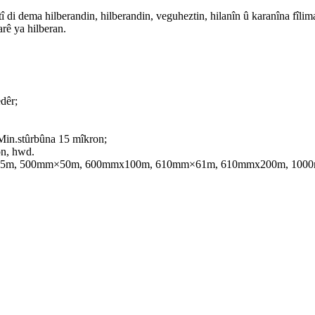
tî di dema hilberandin, hilberandin, veguheztin, hilanîn û karanîna fîl
arê ya hilberan.
dêr;
Min.stûrbûna 15 mîkron;
on, hwd.
×25m, 500mm×50m, 600mmx100m, 610mm×61m, 610mmx200m, 100