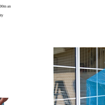
 200m an
ity