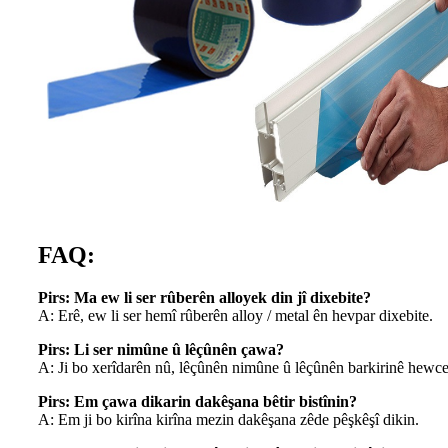
FAQ:
Pirs: Ma ew li ser rûberên alloyek din jî dixebite?
A: Erê, ew li ser hemî rûberên alloy / metal ên hevpar dixebite.
Pirs: Li ser nimûne û lêçûnên çawa?
A: Ji bo xerîdarên nû, lêçûnên nimûne û lêçûnên barkirinê hewce
Pirs: Em çawa dikarin dakêşana bêtir bistînin?
A: Em ji bo kirîna kirîna mezin dakêşana zêde pêşkêşî dikin.