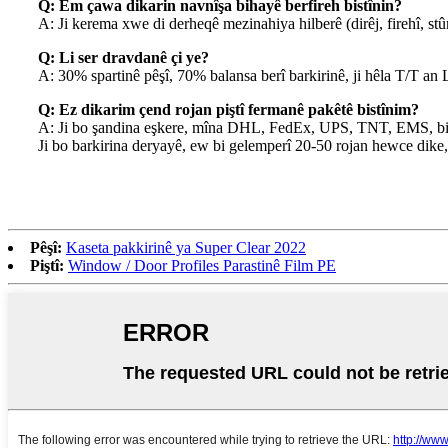
Q: Em çawa dikarin navnîşa bihayê berfireh bistînin?
A: Ji kerema xwe di derheqê mezinahiya hilberê (dirêj, firehî, st
Q: Li ser dravdanê çi ye?
A: 30% spartinê pêşî, 70% balansa berî barkirinê, ji hêla T/T an 
Q: Ez dikarim çend rojan piştî fermanê pakêtê bistînim?
A: Ji bo şandina eşkere, mîna DHL, FedEx, UPS, TNT, EMS, bi ge
Ji bo barkirina deryayê, ew bi gelemperî 20-50 rojan hewce dike,
Pêşî:
Kaseta pakkirinê ya Super Clear 2022
Piştî:
Window / Door Profiles Parastinê Film PE