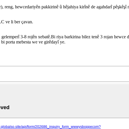
ûr), reng, hewcedariyên pakkirinê û hêjahiya kirînê de agahdarî pêşkêşî 
LC ve li ber çavan.
lemperî 3-8 rojên xebatê.Bi riya barkirina bilez tenê 3 rojan hewce d
 bi porta mebesta we ve girêdayî ye.