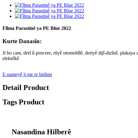
Fîlma Parastinê ya PE Blue 2022
Kurte Danasîn:
Ji bo cam, derî û pencere, rûyê otomobîlê, deriyê dijî-dizînê, plakay
elektrîkê
E-nameyê ji me re bişînin
Detail Product
Tags Product
Nasandina Hilberê