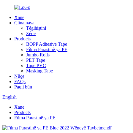
Xane
Çûna nava
Têgihiştinî
Zêde
Products
BOPP Adhesive Tape
Fîlma Parastinê ya PE
Jumbo Rolls
PET Tape
Tape PVC
Masking Tape
Nûçe
FAQs
Paqij bûn
English
Xane
Products
Fîlma Parastinê ya PE