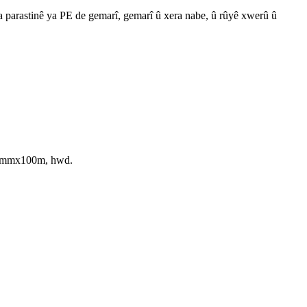
ima parastinê ya PE de gemarî, gemarî û xera nabe, û rûyê xwerû û
0mmx100m, hwd.