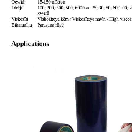
Qewîtî
15-150 mîkron
Dirêjî
100, 200, 300, 500, 600ft an 25, 30, 50, 60,1 00,
xwerû
Viskozîtî
Vîskozîteya kêm / Vîskozîteya navîn / High viscos
Bikaranîna
Parastina rûyê
Applications